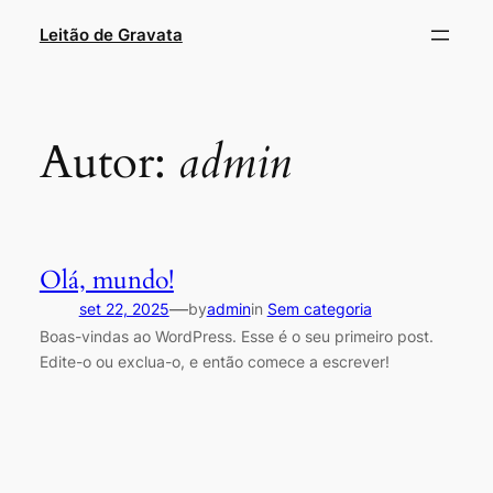
Pular
Leitão de Gravata
para
o
conteúdo
Autor:
admin
Olá, mundo!
—
set 22, 2025
by
admin
in
Sem categoria
Boas-vindas ao WordPress. Esse é o seu primeiro post.
Edite-o ou exclua-o, e então comece a escrever!